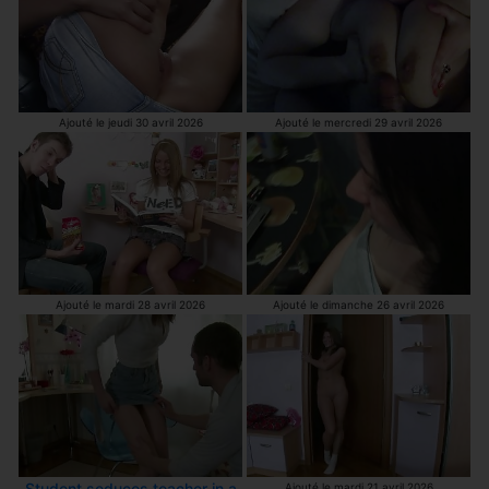
Ajouté le jeudi 30 avril 2026
Ajouté le mercredi 29 avril 2026
Ajouté le mardi 28 avril 2026
Ajouté le dimanche 26 avril 2026
Student seduces teacher in a
Ajouté le mardi 21 avril 2026