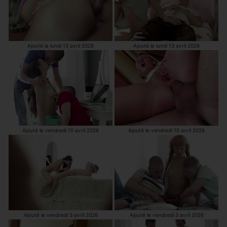
Ajouté le lundi 13 avril 2026
Ajouté le lundi 13 avril 2026
Ajouté le vendredi 10 avril 2026
Ajouté le vendredi 10 avril 2026
Ajouté le vendredi 3 avril 2026
Ajouté le vendredi 3 avril 2026