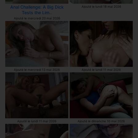
Anal Challenge: A Big Dick
Ajouté le lundi 18 mai 2026
Tests the Lim..
Ajouté le mercredi 20 mai 2026
Ajouté le mercredi 13 mai 2026
Ajouté le lundi 11 mai 2026
Ajouté le lundi 11 mai 2026
Ajouté le dimanche 10 mai 2026