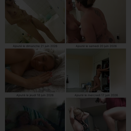
Ajouté le dimanche 21 juin 2026
Ajouté le samedi 20 juin 2026
Ajouté le jeudi 18 juin 2026
Ajouté le mercredi 17 juin 2026